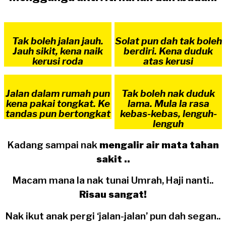
Tak boleh jalan jauh.
Solat pun dah tak boleh
Jauh sikit, kena naik
berdiri. Kena duduk
kerusi roda
atas kerusi
Jalan dalam rumah pun
Tak boleh nak duduk
kena pakai tongkat. Ke
lama. Mula la rasa
tandas pun bertongkat
kebas-kebas, lenguh-
lenguh
Kadang sampai nak
mengalir air mata tahan
sakit ..
Macam mana la nak tunai Umrah, Haji nanti..
Risau sangat!
Nak ikut anak pergi ‘jalan-jalan’ pun dah segan..