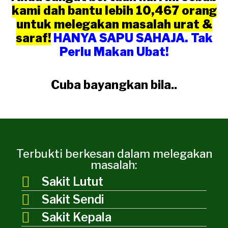
kami dah bantu lebih 10,467 orang
untuk melegakan masalah urat &
saraf!
HANYA SAPU SAHAJA. Tak
Perlu Makan Ubat!
Cuba bayangkan bila..
Terbukti berkesan dalam melegakan
masalah:
Sakit Lutut
Sakit Sendi
Sakit Kepala