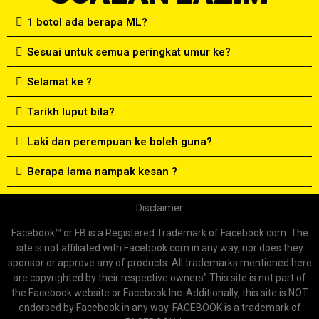
1 botol ada berapa ML?
Sesuai untuk semua peringkat umur ke?
Selamat ke ?
Tarikh luput bila?
Laki dan perempuan ke boleh guna?
Berapa lama nampak kesan ?
Disclaimer
Facebook™ or FB is a Registered Trademark of Facebook.com. The
site is not affiliated with Facebook.com in any way, nor does they
sponsor or approve any of products. All trademarks mentioned here
are copyrighted by their respective owners” This site is not part of
the Facebook website or Facebook Inc. Additionally, this site is NOT
endorsed by Facebook in any way. FACEBOOK is a trademark of