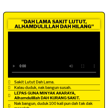
"DAH LAMA SAKIT LUTUT,
ALHAMDULILLAH DAH HILANG"
Sakit Lutut Dah Lama.
Kalau duduk, nak bangun susah.
LEPAS GUNA MINYAK AKARAYA,
Alhamdulillah DAH KURANG SAKIT.
Nak bangun, duduk 100 kali pun dah tak dak