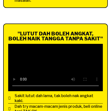
masalah.
"LUTUT DAH BOLEH ANGKAT,
BOLEH NAIK TANGGA TANPA SAKIT"
Sakit lutut dah lama, tak boleh nak angkat
kaki.
Dah try macam-macam jenis produk, beli online