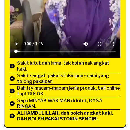
Sakit lutut dah lama, tak boleh nak angkat
kaki.
Sakit sangat, pakai stokin pun suami yang
tolong pakaikan.
Dah try macam-macam jenis produk, beli online
tapi TAK OK.
Sapu MINYAK WAK MAN di lutut, RASA
RINGAN.
ALHAMDULILLAH, dah boleh angkat kaki,
DAH BOLEH PAKAI STOKIN SENDIRI.