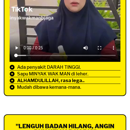
Ada penyakit DARAH TINGGI.
Sapu MINYAK WAK MAN di leher.
ALHAMDULILLAH, rasa lega..
Mudah dibawa kemana-mana.
"LENGUH BADAN HILANG, ANGIN